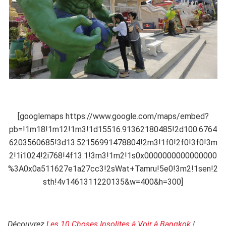
.
[googlemaps https://www.google.com/maps/embed?
pb=!1m18!1m12!1m3!1d15516.91362180485!2d100.6764
6203560685!3d13.52156991478804!2m3!1f0!2f0!3f0!3m
2!1i1024!2i768!4f13.1!3m3!1m2!1s0x0000000000000000
%3A0x0a511627e1a27cc3!2sWat+Tamru!5e0!3m2!1sen!2
sth!4v1461311220135&w=400&h=300]
.
Découvrez
Les 10 Choses Insolites à Voir à Bangkok
!