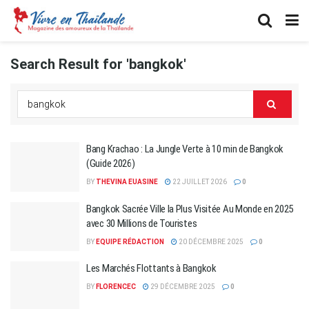
Search Result for 'bangkok'
Bang Krachao : La Jungle Verte à 10 min de Bangkok
(Guide 2026)
BY
THEVINA EUASINE
22 JUILLET 2026
0
​Bangkok Sacrée Ville la Plus Visitée Au Monde en 2025
avec 30 Millions de Touristes
BY
EQUIPE RÉDACTION
20 DÉCEMBRE 2025
0
Les Marchés Flottants à Bangkok
BY
FLORENCEC
29 DÉCEMBRE 2025
0