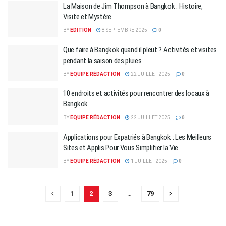
La Maison de Jim Thompson à Bangkok : Histoire,
Visite et Mystère
BY
EDITION
8 SEPTEMBRE 2025
0
Que faire à Bangkok quand il pleut ? Activités et visites
pendant la saison des pluies
BY
EQUIPE RÉDACTION
22 JUILLET 2025
0
10 endroits et activités pour rencontrer des locaux à
Bangkok
BY
EQUIPE RÉDACTION
22 JUILLET 2025
0
Applications pour Expatriés à Bangkok : Les Meilleurs
Sites et Applis Pour Vous Simplifier la Vie
BY
EQUIPE RÉDACTION
1 JUILLET 2025
0
1
2
3
…
79