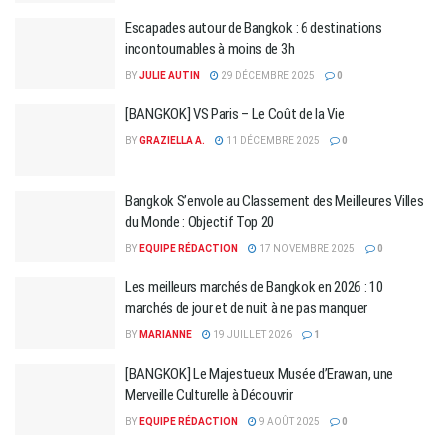
Escapades autour de Bangkok : 6 destinations
incontournables à moins de 3h
BY
JULIE AUTIN
29 DÉCEMBRE 2025
0
[BANGKOK] VS Paris – Le Coût de la Vie
BY
GRAZIELLA A.
11 DÉCEMBRE 2025
0
​Bangkok S’envole au Classement des Meilleures Villes
du Monde : Objectif Top 20
BY
EQUIPE RÉDACTION
17 NOVEMBRE 2025
0
Les meilleurs marchés de Bangkok en 2026 : 10
marchés de jour et de nuit à ne pas manquer
BY
MARIANNE
19 JUILLET 2026
1
[BANGKOK] Le Majestueux Musée d’Erawan, une
Merveille Culturelle à Découvrir
BY
EQUIPE RÉDACTION
9 AOÛT 2025
0