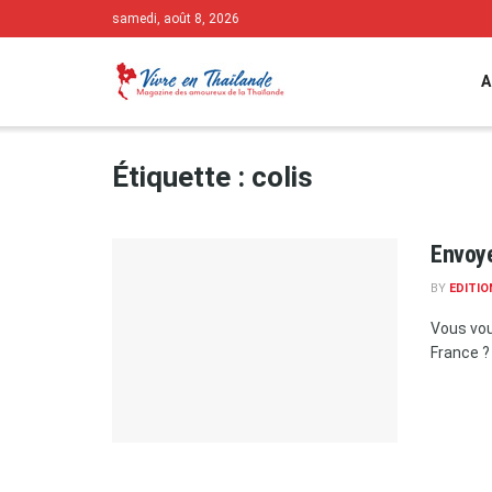
samedi, août 8, 2026
A
Étiquette :
colis
Envoye
BY
EDITIO
Vous vou
France ? 