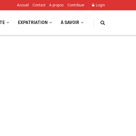
Accueil
Contact
A propos
Contribuer
Login
TE
EXPATRIATION
À SAVOIR