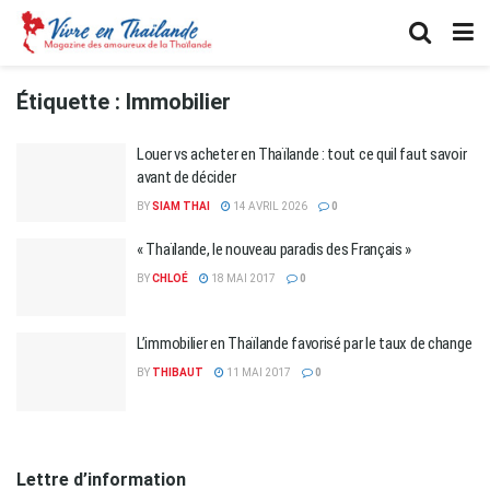
Étiquette :
Immobilier
Louer vs acheter en Thaïlande : tout ce quil faut savoir
avant de décider
BY
SIAM THAI
14 AVRIL 2026
0
« Thaïlande, le nouveau paradis des Français »
BY
CHLOÉ
18 MAI 2017
0
L’immobilier en Thaïlande favorisé par le taux de change
BY
THIBAUT
11 MAI 2017
0
Lettre d’information