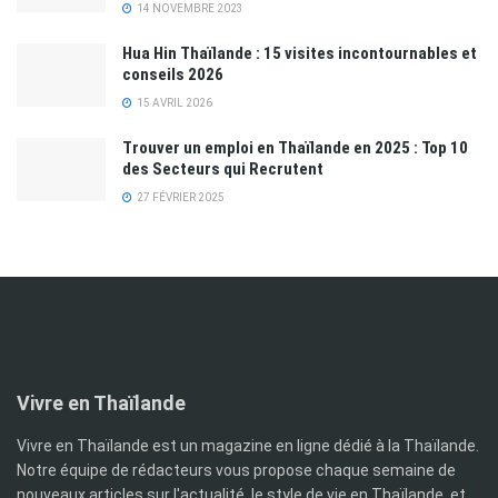
14 NOVEMBRE 2023
Hua Hin Thaïlande : 15 visites incontournables et
conseils 2026
15 AVRIL 2026
Trouver un emploi en Thaïlande en 2025 : Top 10
des Secteurs qui Recrutent
27 FÉVRIER 2025
Vivre en Thaïlande
Vivre en Thaïlande est un magazine en ligne dédié à la Thaïlande.
Notre équipe de rédacteurs vous propose chaque semaine de
nouveaux articles sur l'actualité, le style de vie en Thaïlande, et