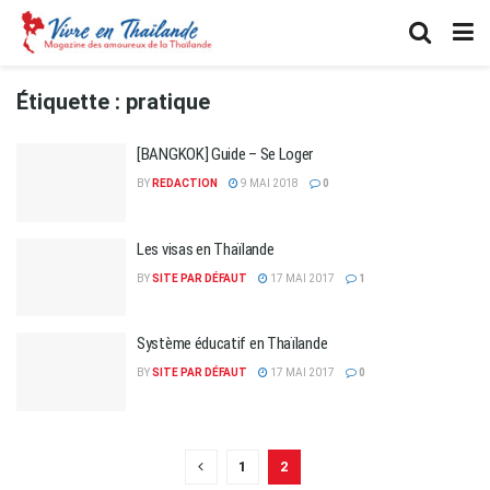
Étiquette :
pratique
[BANGKOK] Guide – Se Loger
BY
REDACTION
9 MAI 2018
0
Les visas en Thaïlande
BY
SITE PAR DÉFAUT
17 MAI 2017
1
Système éducatif en Thaïlande
BY
SITE PAR DÉFAUT
17 MAI 2017
0
1
2