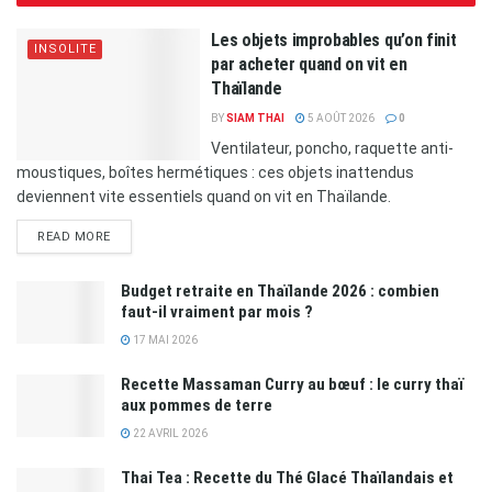
Les objets improbables qu’on finit
INSOLITE
par acheter quand on vit en
Thaïlande
BY
SIAM THAI
5 AOÛT 2026
0
Ventilateur, poncho, raquette anti-
moustiques, boîtes hermétiques : ces objets inattendus
deviennent vite essentiels quand on vit en Thaïlande.
READ MORE
Budget retraite en Thaïlande 2026 : combien
faut-il vraiment par mois ?
17 MAI 2026
Recette Massaman Curry au bœuf : le curry thaï
aux pommes de terre
22 AVRIL 2026
Thai Tea : Recette du Thé Glacé Thaïlandais et