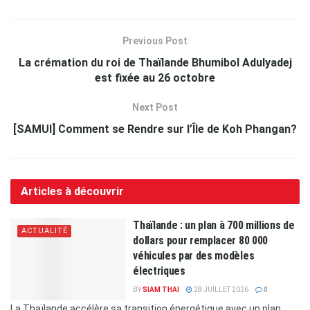
Previous Post
La crémation du roi de Thaïlande Bhumibol Adulyadej
est fixée au 26 octobre
Next Post
[SAMUI] Comment se Rendre sur l’Île de Koh Phangan?
Articles à découvrir
Thaïlande : un plan à 700 millions de
ACTUALITÉ
dollars pour remplacer 80 000
véhicules par des modèles
électriques
BY
SIAM THAI
28 JUILLET 2026
0
La Thaïlande accélère sa transition énergétique avec un plan