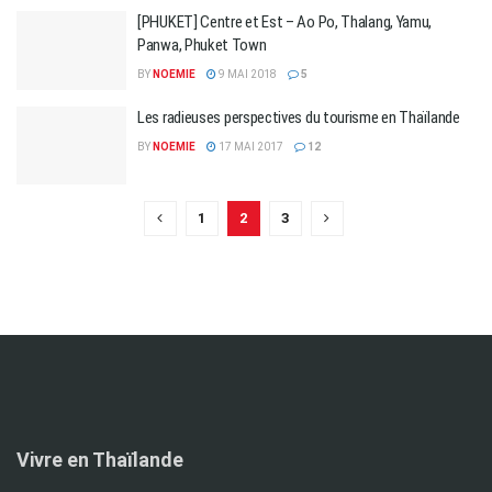
[PHUKET] Centre et Est – Ao Po, Thalang, Yamu,
Panwa, Phuket Town
BY
NOEMIE
9 MAI 2018
5
Les radieuses perspectives du tourisme en Thaïlande
BY
NOEMIE
17 MAI 2017
12
1
2
3
Vivre en Thaïlande