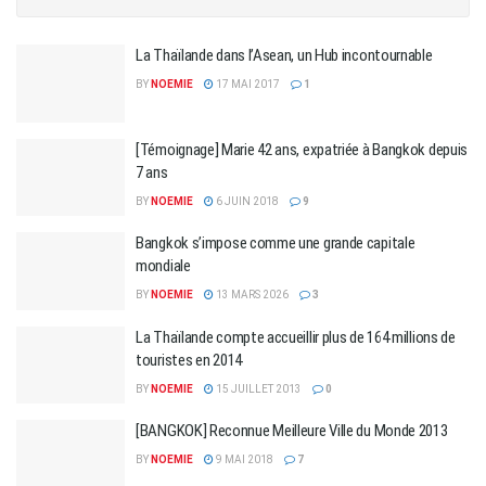
La Thaïlande dans l’Asean, un Hub incontournable
BY
NOEMIE
17 MAI 2017
1
[Témoignage] Marie 42 ans, expatriée à Bangkok depuis
7 ans
BY
NOEMIE
6 JUIN 2018
9
Bangkok s’impose comme une grande capitale
mondiale
BY
NOEMIE
13 MARS 2026
3
La Thaïlande compte accueillir plus de 164 millions de
touristes en 2014
BY
NOEMIE
15 JUILLET 2013
0
[BANGKOK] Reconnue Meilleure Ville du Monde 2013
BY
NOEMIE
9 MAI 2018
7