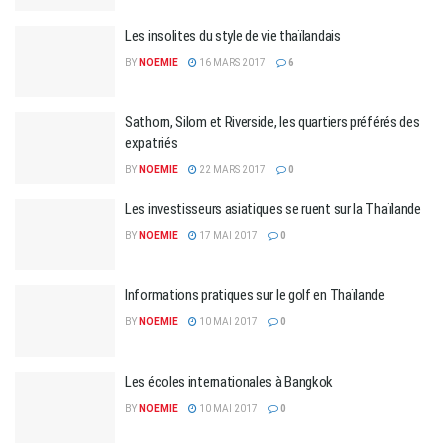
Les insolites du style de vie thaïlandais
BY
NOEMIE
16 MARS 2017
6
Sathorn, Silom et Riverside, les quartiers préférés des
expatriés
BY
NOEMIE
22 MARS 2017
0
Les investisseurs asiatiques se ruent sur la Thaïlande
BY
NOEMIE
17 MAI 2017
0
Informations pratiques sur le golf en Thaïlande
BY
NOEMIE
10 MAI 2017
0
Les écoles internationales à Bangkok
BY
NOEMIE
10 MAI 2017
0