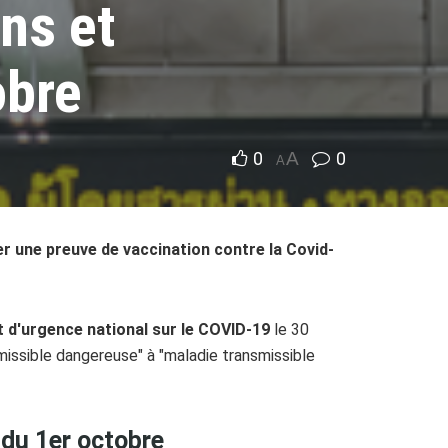
ons et
obre
0
A
0
A
er une preuve de vaccination contre la Covid-
et d'urgence national sur le COVID-19
le 30
missible dangereuse" à "maladie transmissible
r du 1er octobre