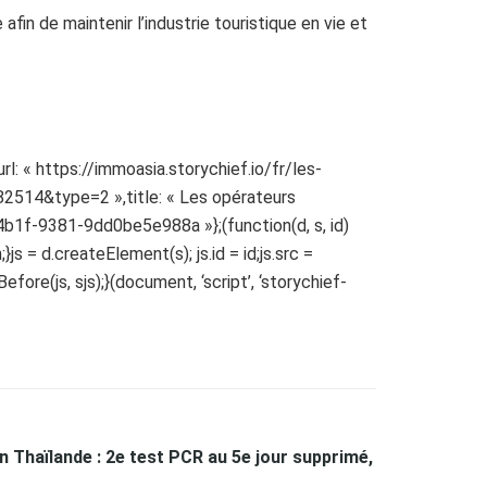
in de maintenir l’industrie touristique en vie et
l: « https://immoasia.storychief.io/fr/les-
82514&type=2 »,title: « Les opérateurs
-4b1f-9381-9dd0be5e988a »};(function(d, s, id)
s = d.createElement(s); js.id = id;js.src =
ore(js, sjs);}(document, ‘script’, ‘storychief-
n Thaïlande : 2e test PCR au 5e jour supprimé,