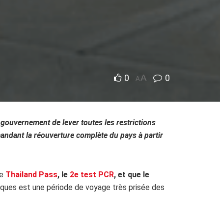
0
A
0
A
 gouvernement de lever toutes les restrictions
ndant la réouverture complète du pays à partir
le
Thailand Pass
, le
2e test PCR
, et que le
 Pâques est une période de voyage très prisée des