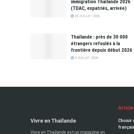
immigration Thaïlande 2026
(TDAC, expatriés, arrivée)
28 JUILLET 2026
Thaïlande : près de 30 000
étrangers refoulés à la
frontière depuis début 2026
3 JUILLET 2026
Articl
Vivre en Thaïlande
Choisir 
françai
Vivre en Thaïlande est un magazine en