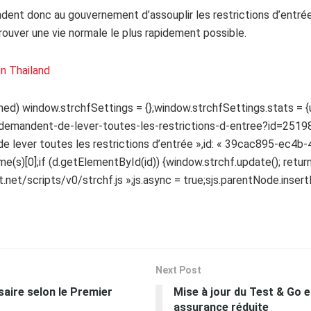
ent donc au gouvernement d’assouplir les restrictions d’entrée af
ouver une vie normale le plus rapidement possible.
n Thailand
ed) window.strchfSettings = {};window.strchfSettings.stats = {ur
s-demandent-de-lever-toutes-les-restrictions-d-entree?id=2519
de lever toutes les restrictions d’entrée »,id: « 39cac895-ec4b
(s)[0];if (d.getElementById(id)) {window.strchf.update(); return;}j
et/scripts/v0/strchf.js »;js.async = true;sjs.parentNode.insertBef
Next Post
saire selon le Premier
Mise à jour du Test & Go e
assurance réduite