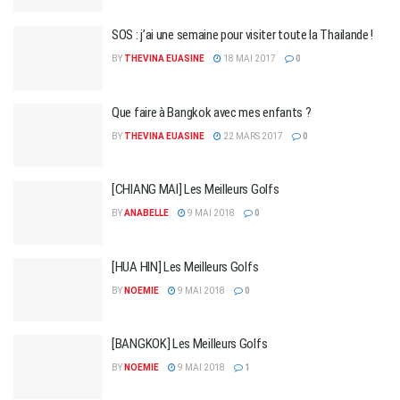
SOS : j’ai une semaine pour visiter toute la Thailande !
BY
THEVINA EUASINE
18 MAI 2017
0
Que faire à Bangkok avec mes enfants ?
BY
THEVINA EUASINE
22 MARS 2017
0
[CHIANG MAI] Les Meilleurs Golfs
BY
ANABELLE
9 MAI 2018
0
[HUA HIN] Les Meilleurs Golfs
BY
NOEMIE
9 MAI 2018
0
[BANGKOK] Les Meilleurs Golfs
BY
NOEMIE
9 MAI 2018
1