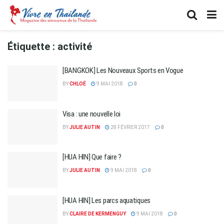
Étiquette :
activité
[BANGKOK] Les Nouveaux Sports en Vogue
BY
CHLOÉ
9 MAI 2018
0
Visa : une nouvelle loi
BY
JULIE AUTIN
28 FÉVRIER 2017
0
[HUA HIN] Que faire ?
BY
JULIE AUTIN
9 MAI 2018
0
[HUA HIN] Les parcs aquatiques
BY
CLAIRE DE KERMENGUY
9 MAI 2018
0