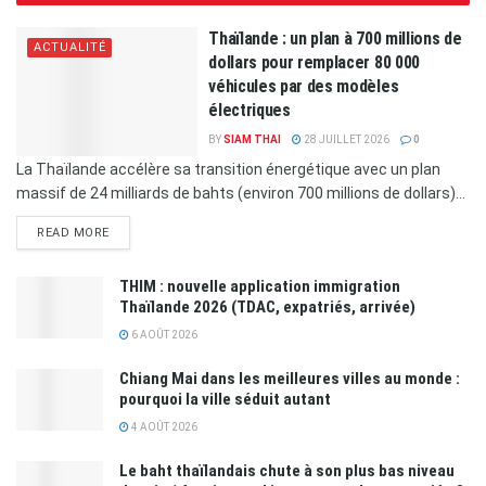
Thaïlande : un plan à 700 millions de
ACTUALITÉ
dollars pour remplacer 80 000
véhicules par des modèles
électriques
BY
SIAM THAI
28 JUILLET 2026
0
La Thaïlande accélère sa transition énergétique avec un plan
massif de 24 milliards de bahts (environ 700 millions de dollars)...
READ MORE
THIM : nouvelle application immigration
Thaïlande 2026 (TDAC, expatriés, arrivée)
6 AOÛT 2026
Chiang Mai dans les meilleures villes au monde :
pourquoi la ville séduit autant
4 AOÛT 2026
Le baht thaïlandais chute à son plus bas niveau