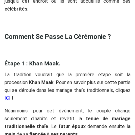
jusqu’à cet endroit où ils sont accueillis comme des
célébrités
.
Comment Se Passe La Cérémonie ?
Étape 1 : Khan Maak.
La tradition voudrait que la première étape soit la
procession
Khan Maak
. Pour en savoir plus sur cette partie
qui se déroule dans les mariage thaïs traditionnels, cliquez
ICI
!
Néanmoins, pour cet événement, le couple change
seulement d’habits et revêtit la
tenue de mariage
traditionnelle thaïe
. Le
futur époux
demande ensuite
la
main
de sa
fiancée
à
ses
parents
.