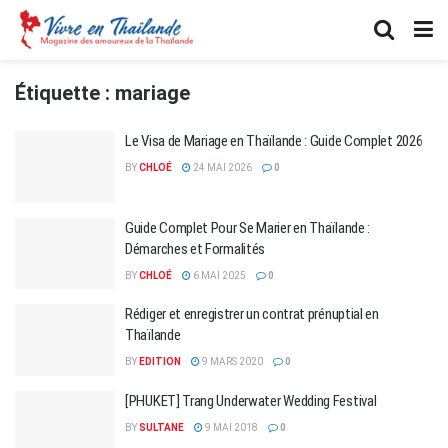
Étiquette :
mariage
Le Visa de Mariage en Thaïlande : Guide Complet 2026
BY
CHLOÉ
24 MAI 2026
0
Guide Complet Pour Se Marier en Thaïlande :
Démarches et Formalités
BY
CHLOÉ
6 MAI 2025
0
Rédiger et enregistrer un contrat prénuptial en
Thaïlande
BY
EDITION
9 MARS 2020
0
[PHUKET] Trang Underwater Wedding Festival
BY
SULTANE
9 MAI 2018
0