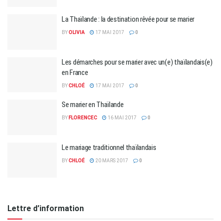
La Thaïlande : la destination rêvée pour se marier
BY
OLIVIA
17 MAI 2017
0
Les démarches pour se marier avec un(e) thaïlandais(e)
en France
BY
CHLOÉ
17 MAI 2017
0
Se marier en Thaïlande
BY
FLORENCEC
16 MAI 2017
0
Le mariage traditionnel thaïlandais
BY
CHLOÉ
20 MARS 2017
0
Lettre d’information