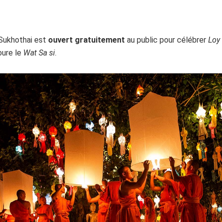
 Sukhothai est
ouvert gratuitement
au public pour célébrer
Loy
oure le
Wat Sa si
.