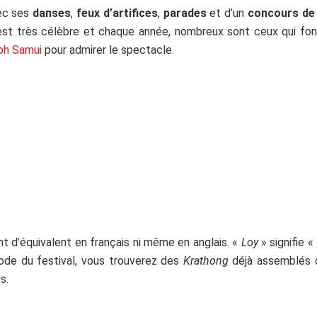
vec ses
danses
,
feux d’artifices
,
parades
et d’un
concours de
est très célèbre et chaque année, nombreux sont ceux qui fon
oh Samui
pour admirer le spectacle.
iment d’équivalent en français ni même en anglais. «
Loy
» signifie «
iode du festival, vous trouverez des
Krathong
déjà assemblés 
s.