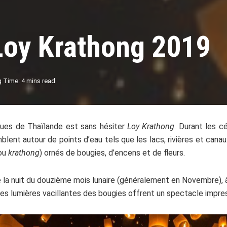
 Loy Krathong 2019
 Time: 4 mins read
sques de Thaïlande est sans hésiter
Loy Krathong
. Durant les c
lent autour de points d’eau tels que les lacs, rivières et canau
(ou
krathong
) ornés de bougies, d’encens et de fleurs.
a nuit du douzième mois lunaire (généralement en Novembre), à la
les lumières vacillantes des bougies offrent un spectacle impre