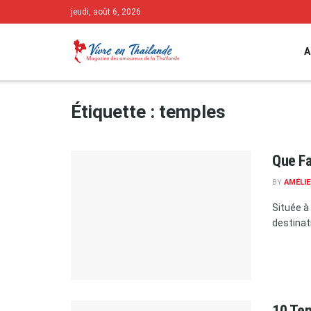
jeudi, août 6, 2026
A
Étiquette :
temples
Que Fa
BY
AMÉLIE
Située à
destinat
10 Tem