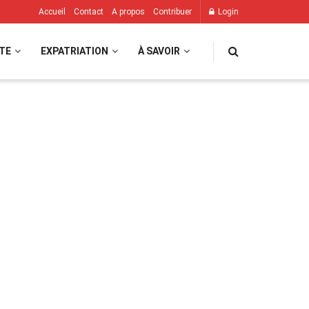
Accueil
Contact
A propos
Contribuer
Login
TE
EXPATRIATION
À SAVOIR