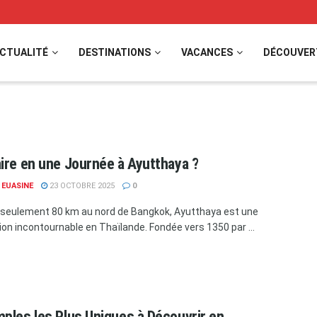
CTUALITÉ
DESTINATIONS
VACANCES
DÉCOUVER
ire en une Journée à Ayutthaya ?
 EUASINE
23 OCTOBRE 2025
0
 seulement 80 km au nord de Bangkok, Ayutthaya est une
ion incontournable en Thaïlande. Fondée vers 1350 par ...
ples les Plus Uniques à Découvrir en