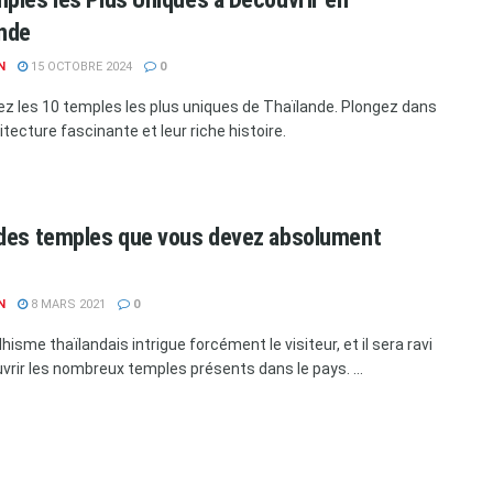
ande
N
15 OCTOBRE 2024
0
z les 10 temples les plus uniques de Thaïlande. Plongez dans
itecture fascinante et leur riche histoire.
 des temples que vous devez absolument
N
8 MARS 2021
0
isme thaïlandais intrigue forcément le visiteur, et il sera ravi
vrir les nombreux temples présents dans le pays. ...