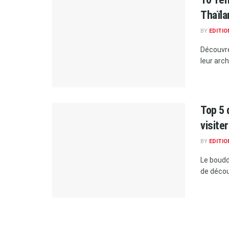
Thaïl
BY
EDITIO
Découvre
leur arch
Top 5
visiter
BY
EDITIO
Le bouddh
de décou