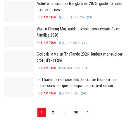
Acheter un condo à Bangkok en 2026 : guide complet
pour expatriés
BY
SIAM THAI
6 JUILLET 2026
0
Vivre à Chiang Mai : guide complet pour expatriés et
familles 2026
BY
SIAM THAI
8 JUIN 2026
0
Coût de la vie en Thaïlande 2026 : budget mensuel par
profil d’expatrié
BY
SIAM THAI
30 MAI 2026
0
La Thaïlande renforce la lutte contre les nominee
businesses : ce que les expatriés doivent savoir
BY
SIAM THAI
4 MAI 2026
0
1
2
…
30