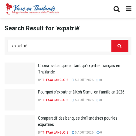
Search Result for 'expatrié'
Choisir sa banque en tant qu’expatrié français en
Thaïlande
BY
TITAYA LANGLOIS
5 AOÛT 2026
0
Pourquoi s’expatrier à Koh Samui en famille en 2026
BY
TITAYA LANGLOIS
5 AOÛT 2026
0
Comparatif des banques thaïlandaises pour les
expatriés
BY
TITAYA LANGLOIS
5 AOÛT 2026
0