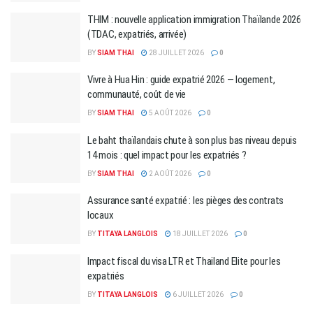
THIM : nouvelle application immigration Thaïlande 2026
(TDAC, expatriés, arrivée)
BY
SIAM THAI
28 JUILLET 2026
0
Vivre à Hua Hin : guide expatrié 2026 — logement,
communauté, coût de vie
BY
SIAM THAI
5 AOÛT 2026
0
Le baht thaïlandais chute à son plus bas niveau depuis
14 mois : quel impact pour les expatriés ?
BY
SIAM THAI
2 AOÛT 2026
0
Assurance santé expatrié : les pièges des contrats
locaux
BY
TITAYA LANGLOIS
18 JUILLET 2026
0
Impact fiscal du visa LTR et Thailand Elite pour les
expatriés
BY
TITAYA LANGLOIS
6 JUILLET 2026
0