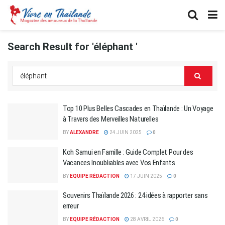
Search Result for 'éléphant '
Top 10 Plus Belles Cascades en Thaïlande : Un Voyage
à Travers des Merveilles Naturelles
BY
ALEXANDRE
24 JUIN 2025
0
Koh Samui en Famille : Guide Complet Pour des
Vacances Inoubliables avec Vos Enfants
BY
EQUIPE RÉDACTION
17 JUIN 2025
0
Souvenirs Thaïlande 2026 : 24 idées à rapporter sans
erreur
BY
EQUIPE RÉDACTION
28 AVRIL 2026
0