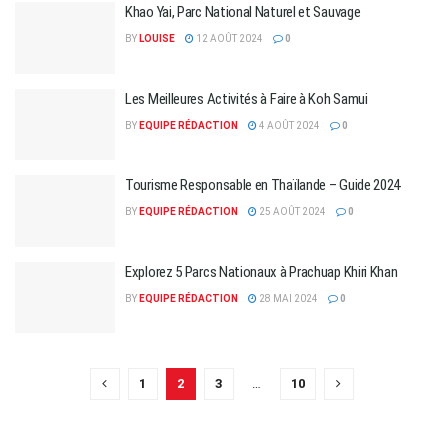
Khao Yai, Parc National Naturel et Sauvage
BY
LOUISE
12 AOÛT 2024
0
Les Meilleures Activités à Faire à Koh Samui
BY
EQUIPE RÉDACTION
4 AOÛT 2024
0
Tourisme Responsable en Thaïlande – Guide 2024
BY
EQUIPE RÉDACTION
25 AOÛT 2024
0
Explorez 5 Parcs Nationaux à Prachuap Khiri Khan
BY
EQUIPE RÉDACTION
28 MAI 2024
0
1
2
3
…
10