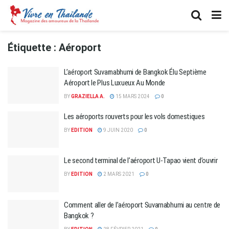
Étiquette :
Aéroport
L’aéroport Suvarnabhumi de Bangkok Élu Septième
Aéroport le Plus Luxueux Au Monde
BY
GRAZIELLA A.
15 MARS 2024
0
Les aéroports rouverts pour les vols domestiques
BY
EDITION
9 JUIN 2020
0
Le second terminal de l’aéroport U-Tapao vient d’ouvrir
BY
EDITION
2 MARS 2021
0
Comment aller de l’aéroport Suvarnabhumi au centre de
Bangkok ?