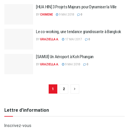
[HUA HIN] 3 Projets Majeurs pour Dynamiser la Ville
BY
CHIMENE
9 MAI 2018
0
Le co-working, une tendance grandissante à Bangkok
BY
GRAZIELLA A.
17 MAI 2017
0
[SAMUI] Un Aéroport à Koh Phangan
BY
GRAZIELLA A.
9 MAI 2018
0
1
2
Lettre d’information
Inscrivez-vous