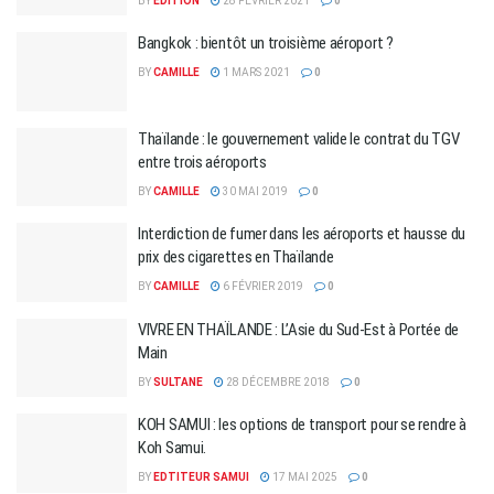
BY
EDITION
28 FÉVRIER 2021
0
Bangkok : bientôt un troisième aéroport ?
BY
CAMILLE
1 MARS 2021
0
Thaïlande : le gouvernement valide le contrat du TGV
entre trois aéroports
BY
CAMILLE
30 MAI 2019
0
Interdiction de fumer dans les aéroports et hausse du
prix des cigarettes en Thaïlande
BY
CAMILLE
6 FÉVRIER 2019
0
VIVRE EN THAÏLANDE : L’Asie du Sud-Est à Portée de
Main
BY
SULTANE
28 DÉCEMBRE 2018
0
KOH SAMUI : les options de transport pour se rendre à
Koh Samui.
BY
EDTITEUR SAMUI
17 MAI 2025
0