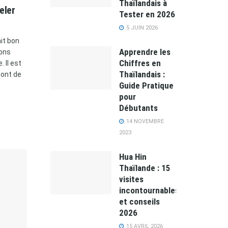
Thaïlandais à
eler
Tester en 2026
5 JUIN 2026
it bon
Apprendre les
yons
Chiffres en
 Il est
Thaïlandais :
mont de
Guide Pratique
pour
Débutants
14 NOVEMBRE
2023
Hua Hin
Thaïlande : 15
visites
incontournables
et conseils
2026
15 AVRIL 2026