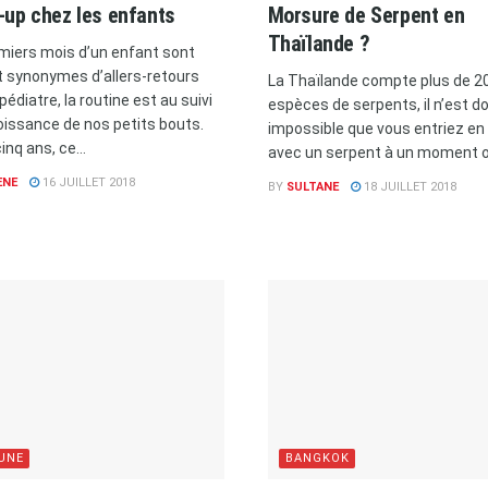
-up chez les enfants
Morsure de Serpent en
Thaïlande ?
miers mois d’un enfant sont
 synonymes d’allers-retours
La Thaïlande compte plus de 2
pédiatre, la routine est au suivi
espèces de serpents, il n’est d
roissance de nos petits bouts.
impossible que vous entriez en
nq ans, ce...
avec un serpent à un moment ou
ENE
16 JUILLET 2018
BY
SULTANE
18 JUILLET 2018
 UNE
BANGKOK