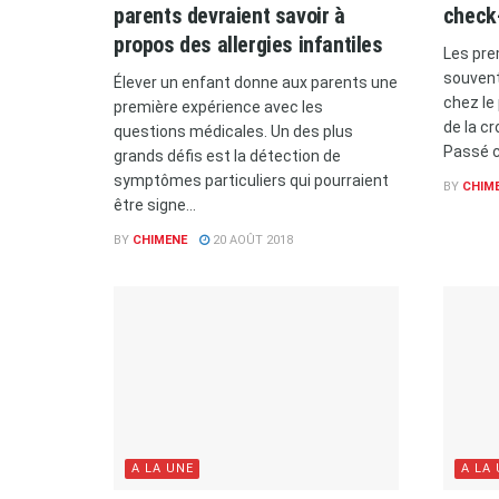
parents devraient savoir à
check
propos des allergies infantiles
Les pre
souvent
Élever un enfant donne aux parents une
chez le 
première expérience avec les
de la c
questions médicales. Un des plus
Passé ci
grands défis est la détection de
symptômes particuliers qui pourraient
BY
CHIM
être signe...
BY
CHIMENE
20 AOÛT 2018
A LA UNE
A LA