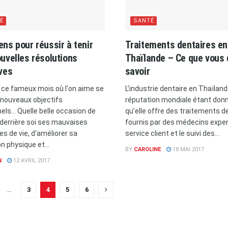
É
SANTÉ
ns pour réussir à tenir
Traitements dentaires en
uvelles résolutions
Thaïlande – Ce que vous
ves
savoir
, ce fameux mois où l'on aime se
L’industrie dentaire en Thaïlan
e nouveaux objectifs
réputation mondiale étant don
ls... Quelle belle occasion de
qu’elle offre des traitements de
derrière soi ses mauvaises
fournis par des médecins exper
es de vie, d'améliorer sa
service client et le suivi des...
n physique et...
BY
CAROLINE
18 MAI 2017
N
12 AVRIL 2017
…
3
4
5
6