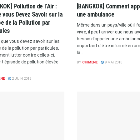
OK] Pollution de l’Air :
[BANGKOK] Comment app
 vous Devez Savoir sur la
une ambulance
 de la Pollution par
Même dans un pays/ville où il fa
ules
vivre, il peut arriver que nous a
besoin d’appeler une ambulance.
e que vous devez savoir sur les
important d’être informé en a
de la pollution par particules,
la...
ent lutter contre celles-ci.
nt épisode de pollution élevée
BY
CHIMENE
9 MAI 2018
ANE
2 JUIN 2018