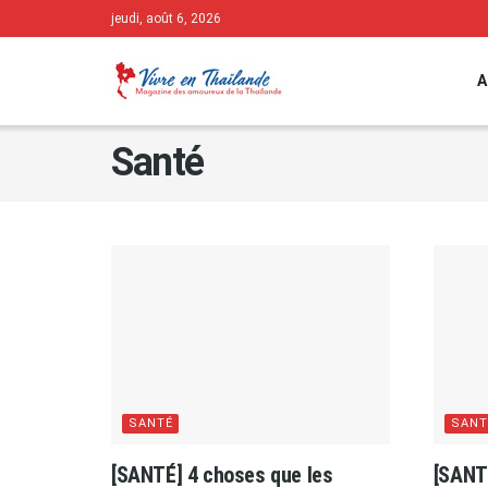
jeudi, août 6, 2026
A
Santé
SANTÉ
SANT
[SANTÉ] 4 choses que les
[SANT