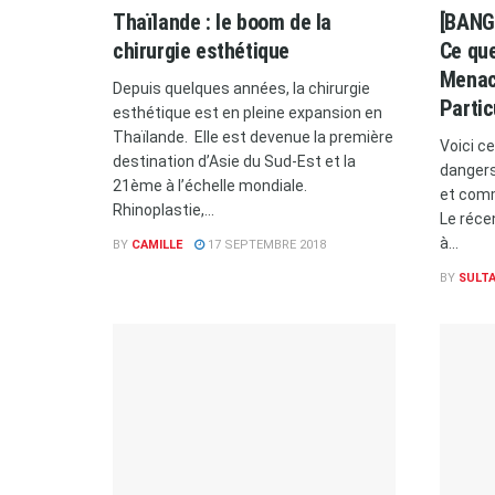
Thaïlande : le boom de la
[BANGK
chirurgie esthétique
Ce que
Menace
Depuis quelques années, la chirurgie
Partic
esthétique est en pleine expansion en
Thaïlande. Elle est devenue la première
Voici c
destination d’Asie du Sud-Est et la
dangers 
21ème à l’échelle mondiale.
et comm
Rhinoplastie,...
Le réce
à...
BY
CAMILLE
17 SEPTEMBRE 2018
BY
SULT