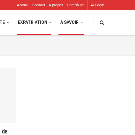
Accueil
Contact
A propos
Contribuer
Login
TE
EXPATRIATION
À SAVOIR
 de