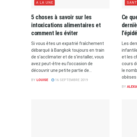
A LA UNE
SANT
5 choses à savoir sur les
Ce qu
intoxications alimentaires et
derniè
comment les éviter
l’épid
Si vous êtes un expatrié fraîchement
Les der
débarqué à Bangkok toujours en train
infanti
de s’acclimater et de s’installer, vous
et les 
avez peut-être eu l’occasion de
cours d
découvrir une petite partie de...
le nomb
obèses a
BY
LOUISE
16 SEPTEMBRE 2019
BY
ALEXI