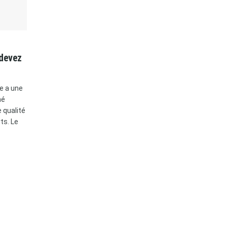
 devez
de a une
né
 qualité
ts. Le