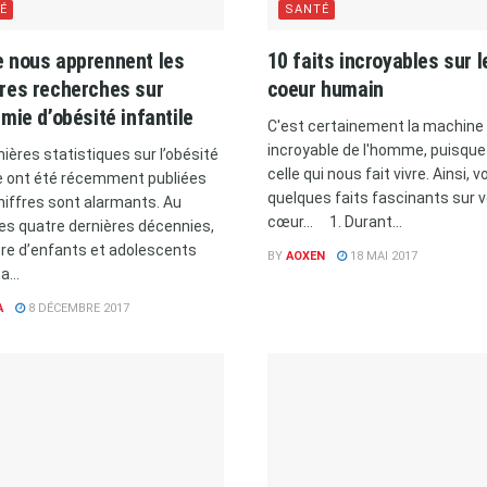
É
SANTÉ
e nous apprennent les
10 faits incroyables sur l
res recherches sur
coeur humain
émie d’obésité infantile
C'est certainement la machine 
incroyable de l'homme, puisque
nières statistiques sur l’obésité
celle qui nous fait vivre. Ainsi, vo
le ont été récemment publiées
quelques faits fascinants sur v
chiffres sont alarmants. Au
cœur... 1. Durant...
es quatre dernières décennies,
re d’enfants et adolescents
BY
AOXEN
18 MAI 2017
...
A
8 DÉCEMBRE 2017