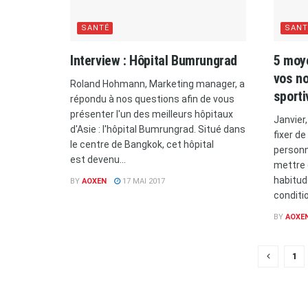
SANTÉ
SANT
Interview : Hôpital Bumrungrad
5 moye
vos no
Roland Hohmann, Marketing manager, a
sporti
répondu à nos questions afin de vous
présenter l'un des meilleurs hôpitaux
Janvier
d'Asie : l'hôpital Bumrungrad. Situé dans
fixer d
le centre de Bangkok, cet hôpital
personne
est devenu...
mettre 
habitud
BY
AOXEN
17 MAI 2017
conditio
BY
AOXE
1