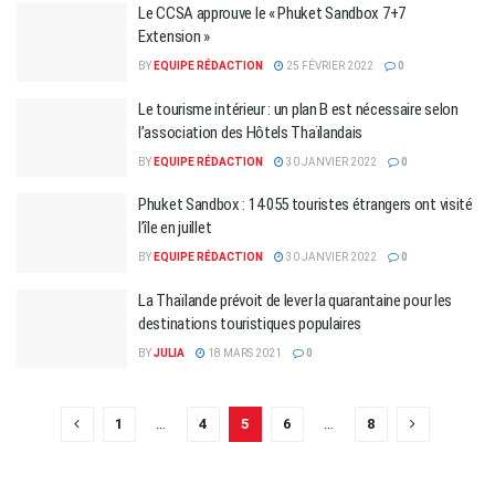
Le CCSA approuve le « Phuket Sandbox 7+7
Extension »
BY
EQUIPE RÉDACTION
25 FÉVRIER 2022
0
Le tourisme intérieur : un plan B est nécessaire selon
l’association des Hôtels Thaïlandais
BY
EQUIPE RÉDACTION
30 JANVIER 2022
0
Phuket Sandbox : 14 055 touristes étrangers ont visité
l’île en juillet
BY
EQUIPE RÉDACTION
30 JANVIER 2022
0
La Thaïlande prévoit de lever la quarantaine pour les
destinations touristiques populaires
BY
JULIA
18 MARS 2021
0
1
…
4
5
6
…
8