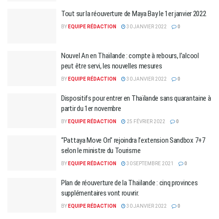
Tout sur la réouverture de Maya Bay le 1er janvier 2022
BY
EQUIPE RÉDACTION
30 JANVIER 2022
0
Nouvel An en Thaïlande : compte à rebours, l’alcool
peut être servi, les nouvelles mesures
BY
EQUIPE RÉDACTION
30 JANVIER 2022
0
Dispositifs pour entrer en Thaïlande sans quarantaine à
partir du 1er novembre
BY
EQUIPE RÉDACTION
25 FÉVRIER 2022
0
“Pattaya Move On” rejoindra l’extension Sandbox 7+7
selon le ministre du Tourisme
BY
EQUIPE RÉDACTION
30 SEPTEMBRE 2021
0
Plan de réouverture de la Thaïlande : cinq provinces
supplémentaires vont rouvrir.
BY
EQUIPE RÉDACTION
30 JANVIER 2022
0